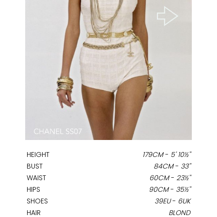
HEIGHT
179CM
-
5' 10½''
BUST
84CM
-
33''
WAIST
60CM
-
23½''
HIPS
90CM
-
35½''
SHOES
39EU
-
6UK
HAIR
BLOND